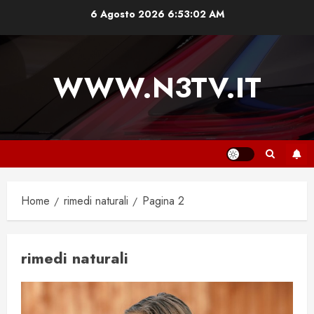
Vai
6 Agosto 2026
6:53:02 AM
al
contenuto
WWW.N3TV.IT
Home
rimedi naturali
Pagina 2
rimedi naturali