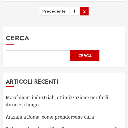
Paginazione
Precedente
1
2
degli
articoli
CERCA
CERCA
ARTICOLI RECENTI
Macchinari industriali, ottimizzazione per farli
durare a lungo
Anziani a Roma, come prendersene cura