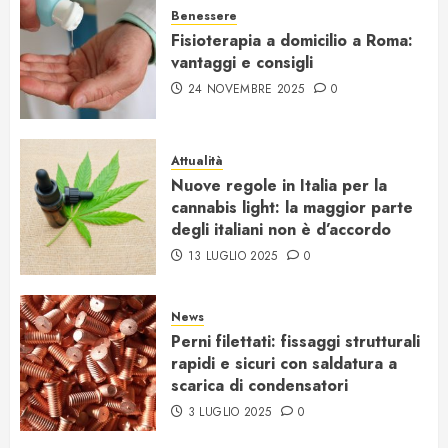
Benessere
Fisioterapia a domicilio a Roma:
vantaggi e consigli
24 NOVEMBRE 2025
0
Attualità
Nuove regole in Italia per la
cannabis light: la maggior parte
degli italiani non è d’accordo
13 LUGLIO 2025
0
News
Perni filettati: fissaggi strutturali
rapidi e sicuri con saldatura a
scarica di condensatori
3 LUGLIO 2025
0