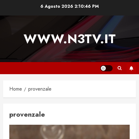
Vai
6 Agosto 2026
2:10:46 PM
al
contenuto
WWW.N3TV.IT
Home
provenzale
provenzale