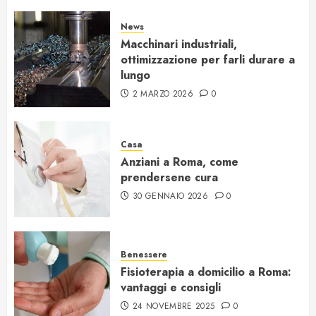
News
Macchinari industriali,
ottimizzazione per farli durare a
lungo
2 MARZO 2026
0
Casa
Anziani a Roma, come
prendersene cura
30 GENNAIO 2026
0
Benessere
Fisioterapia a domicilio a Roma:
vantaggi e consigli
24 NOVEMBRE 2025
0