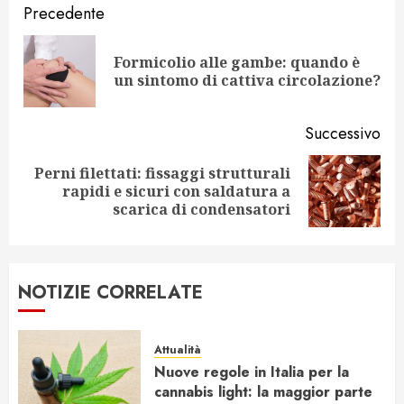
Navigazione
Precedente
articolo
Formicolio alle gambe: quando è
Art
un sintomo di cattiva circolazione?
pr
Successivo
Perni filettati: fissaggi strutturali
Articolo
rapidi e sicuri con saldatura a
successivo:
scarica di condensatori
NOTIZIE CORRELATE
Attualità
Nuove regole in Italia per la
cannabis light: la maggior parte