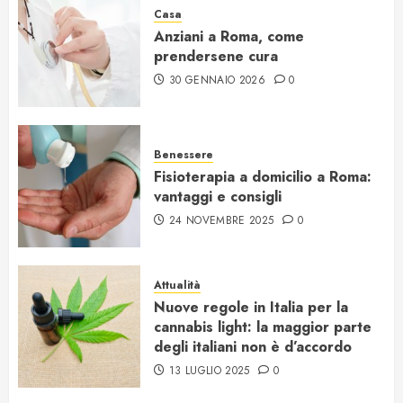
Casa
Anziani a Roma, come
prendersene cura
30 GENNAIO 2026
0
Benessere
Fisioterapia a domicilio a Roma:
vantaggi e consigli
24 NOVEMBRE 2025
0
Attualità
Nuove regole in Italia per la
cannabis light: la maggior parte
degli italiani non è d’accordo
13 LUGLIO 2025
0