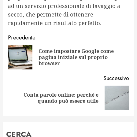
ad un servizio professionale di lavaggio a
secco, che permette di ottenere
rapidamente un risultato perfetto.
Navigazione
Precedente
articolo
Come impostare Google come
Art
pagina iniziale sul proprio
pr
browser
Successivo
Conta parole online: perché e
Articolo
quando può essere utile
successivo:
CERCA