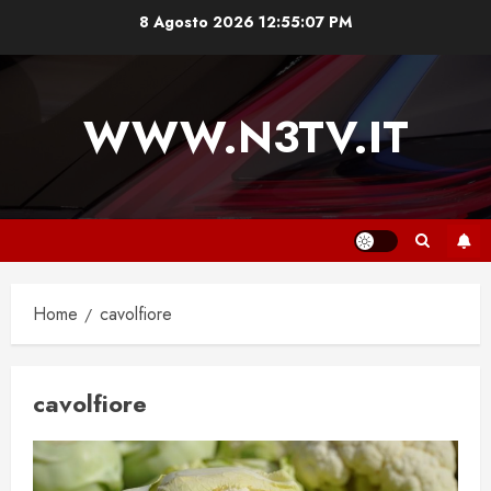
Vai
8 Agosto 2026
12:55:08 PM
al
contenuto
WWW.N3TV.IT
Home
cavolfiore
cavolfiore