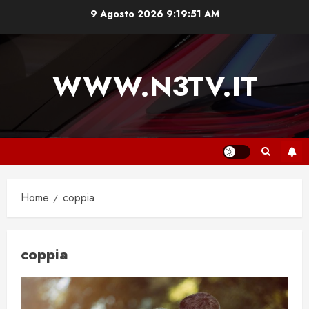
Vai
9 Agosto 2026
9:19:51 AM
al
contenuto
WWW.N3TV.IT
Home
coppia
coppia