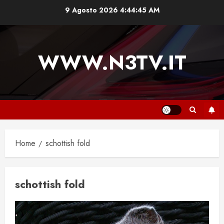
Vai
9 Agosto 2026
4:44:46 AM
al
contenuto
WWW.N3TV.IT
Home
schottish fold
schottish fold