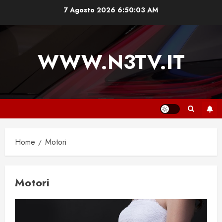
Vai
7 Agosto 2026
6:50:04 AM
al
contenuto
WWW.N3TV.IT
Home
Motori
Motori