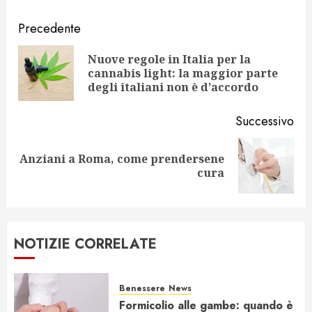
Navigazione
Precedente
articolo
Nuove regole in Italia per la
Art
cannabis light: la maggior parte
pr
degli italiani non è d’accordo
Successivo
Anziani a Roma, come prendersene
Articolo
cura
successivo:
NOTIZIE CORRELATE
Benessere
News
Formicolio alle gambe: quando è