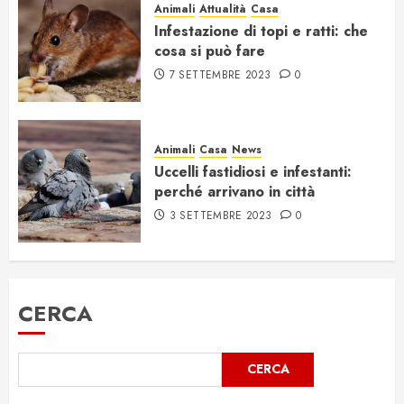
Animali
Attualità
Casa
Infestazione di topi e ratti: che
cosa si può fare
7 SETTEMBRE 2023
0
Animali
Casa
News
Uccelli fastidiosi e infestanti:
perché arrivano in città
3 SETTEMBRE 2023
0
CERCA
CERCA