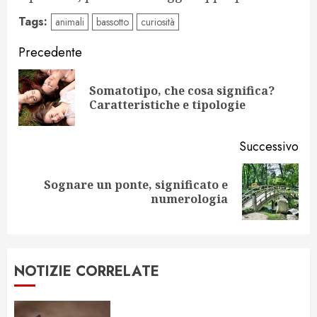
Tags:
animali
bassotto
curiosità
Navigazione
Precedente
articolo
Somatotipo, che cosa significa?
Art
Caratteristiche e tipologie
pr
Successivo
Sognare un ponte, significato e
Articolo
numerologia
successivo:
NOTIZIE CORRELATE