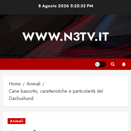
Vai
8 Agosto 2026
5:25:33 PM
al
contenuto
WWW.N3TV.IT
Home
Animali
Cane bassotto, caratteristiche e particolarità del
Dachushund
Animali