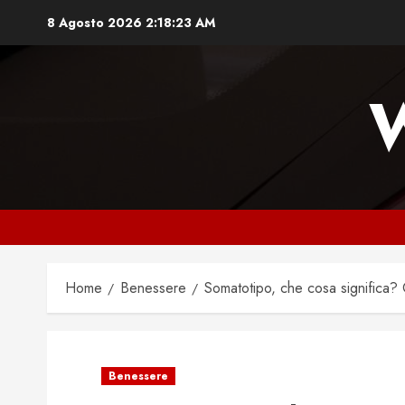
Vai
8 Agosto 2026
2:18:24 AM
al
contenuto
Home
Benessere
Somatotipo, che cosa significa? C
Benessere