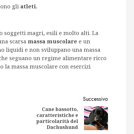
gono gli
atleti.
 soggetti magri, esili e molto alti. La
 una scarsa
massa muscolare
e un
o liquidi e non sviluppano una massa
che seguano un regime alimentare ricco
do la massa muscolare con esercizi
Successivo
Cane bassotto,
caratteristiche e
Articolo
Articolo
particolarità del
precedente:
successivo:
Dachushund