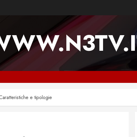
WWW.N3TV.I
aratteristiche e tipologie