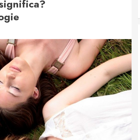
significa?
logie