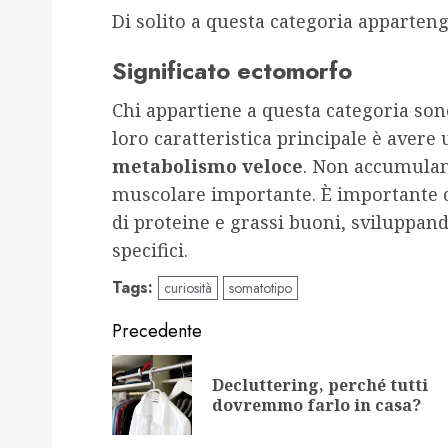
Di solito a questa categoria apparten
Significato ectomorfo
Chi appartiene a questa categoria sono
loro caratteristica principale è avere
metabolismo veloce
. Non accumulan
muscolare importante. È importante 
di proteine e grassi buoni, sviluppan
specifici.
Tags:
curiosità
somatotipo
Navigazione
Precedente
articolo
Decluttering, perché tutti
dovremmo farlo in casa?