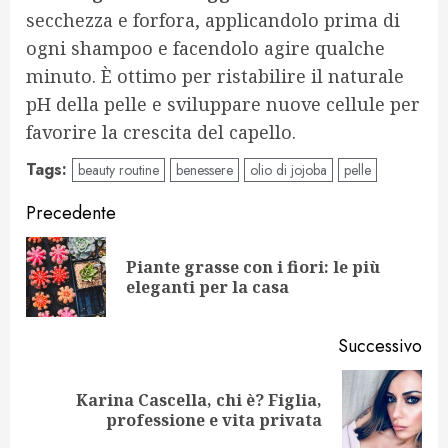
secchezza e forfora, applicandolo prima di
ogni shampoo e facendolo agire qualche
minuto. È ottimo per ristabilire il naturale
pH della pelle e sviluppare nuove cellule per
favorire la crescita del capello.
Tags:
beauty routine
benessere
olio di jojoba
pelle
Navigazione
Precedente
articolo
Piante grasse con i fiori: le più
Art
eleganti per la casa
pr
Successivo
Karina Cascella, chi è? Figlia,
Articolo
professione e vita privata
successivo: