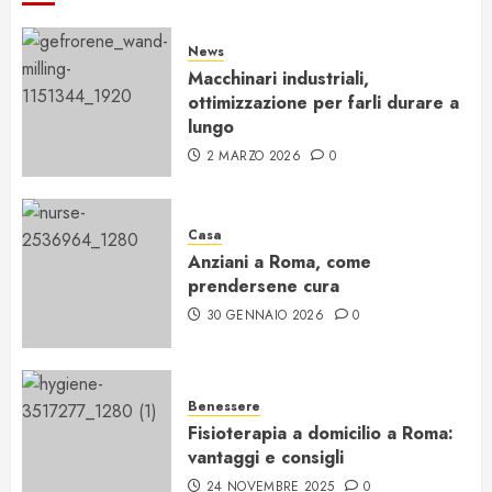
News
Macchinari industriali,
ottimizzazione per farli durare a
lungo
2 MARZO 2026
0
Casa
Anziani a Roma, come
prendersene cura
30 GENNAIO 2026
0
Benessere
Fisioterapia a domicilio a Roma:
vantaggi e consigli
24 NOVEMBRE 2025
0