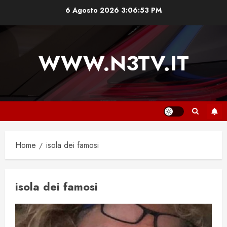
Vai
6 Agosto 2026
3:06:53 PM
al
contenuto
WWW.N3TV.IT
Home
isola dei famosi
isola dei famosi