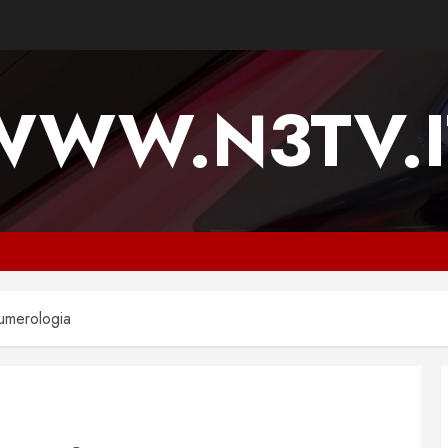
WWW.N3TV.I
numerologia