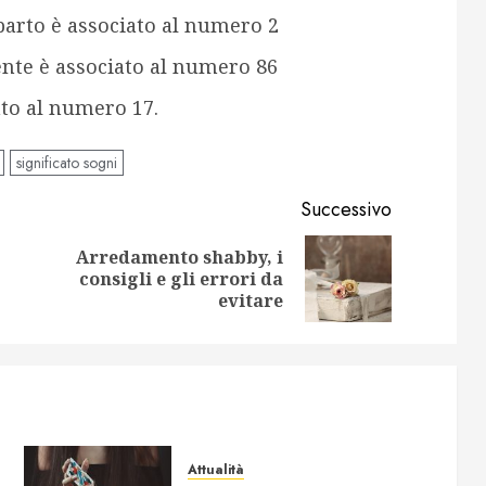
 parto è associato al numero 2
nte è associato al numero 86
ato al numero 17.
significato sogni
Successivo
Arredamento shabby, i
Articolo
Articolo
consigli e gli errori da
precedente:
successivo:
evitare
Attualità