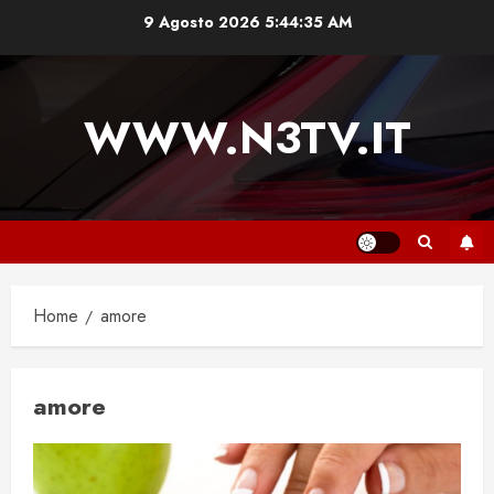
Vai
9 Agosto 2026
5:44:35 AM
al
contenuto
WWW.N3TV.IT
Home
amore
amore