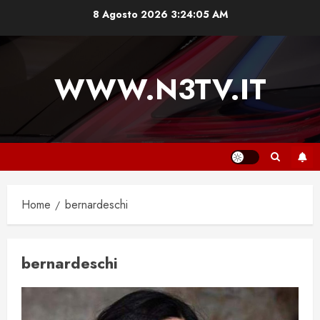
Vai
8 Agosto 2026
3:24:05 AM
al
contenuto
WWW.N3TV.IT
Home
bernardeschi
bernardeschi