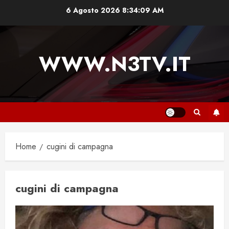
Vai
6 Agosto 2026
8:34:09 AM
al
contenuto
WWW.N3TV.IT
Home
cugini di campagna
cugini di campagna