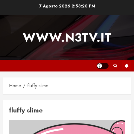
Vai
7 Agosto 2026
2:53:20 PM
al
contenuto
WWW.N3TV.IT
Home
fluffy slime
fluffy slime