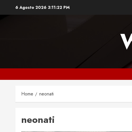
Vai
6 Agosto 2026
3:11:23 PM
al
contenuto
Home
neonati
neonati