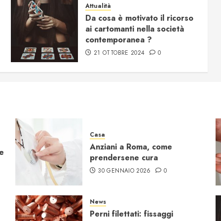
Attualità
Da cosa è motivato il ricorso
ai cartomanti nella società
contemporanea ?
21 OTTOBRE 2024
0
Casa
Anziani a Roma, come
re
prendersene cura
30 GENNAIO 2026
0
News
Perni filettati: fissaggi