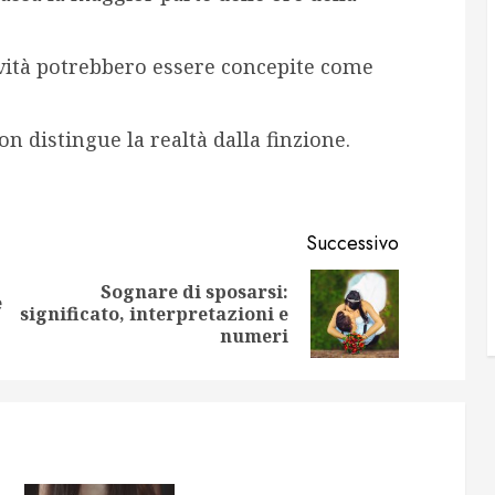
tività potrebbero essere concepite come
n distingue la realtà dalla finzione.
Successivo
Sognare di sposarsi:
e
Articolo
Articolo
significato, interpretazioni e
precedente:
successivo:
numeri