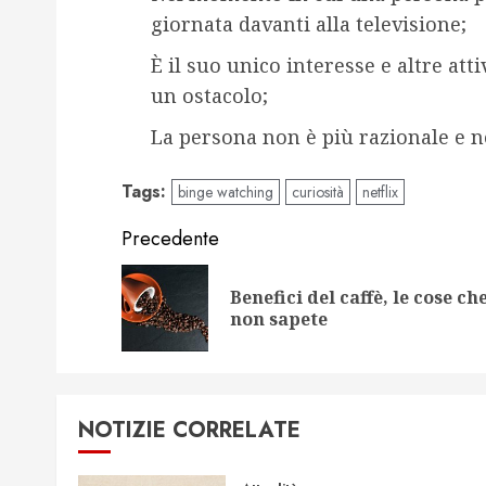
giornata davanti alla televisione;
È il suo unico interesse e altre at
un ostacolo;
La persona non è più razionale e no
Tags:
binge watching
curiosità
netflix
Navigazione
Precedente
articolo
Benefici del caffè, le cose ch
non sapete
NOTIZIE CORRELATE