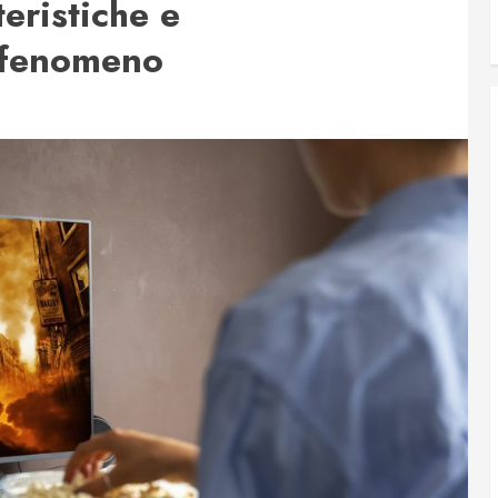
eristiche e
l fenomeno