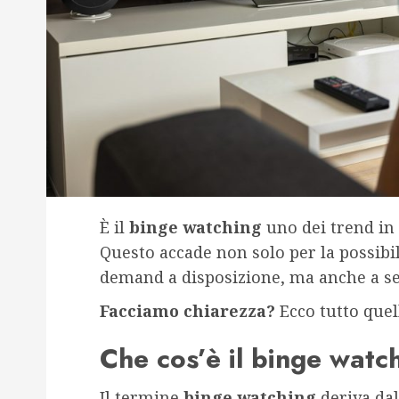
È il
binge watching
uno dei trend in 
Questo accade non solo per la possibil
demand a disposizione, ma anche a se
Facciamo chiarezza?
Ecco tutto quel
Che cos’è il binge watc
Il termine
binge watching
deriva dal