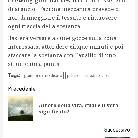
chewing gum dai vestiti
è l’olio essenziale
di arancio. L’azione meccanica prevede di
non danneggiare il tessuto e rimuovere
ogni traccia della sostanza.
Basterà versare alcune gocce sulla zona
interessata, attendere cinque minuti e poi
staccare la sostanza con l’ausilio di uno
strumento a punta.
Tags:
gomma da masticare
pulizia
rimedi naturali
Navigazione
Precedente
articolo
Albero della vita, qual è il vero
Art
significato?
pr
Successivo