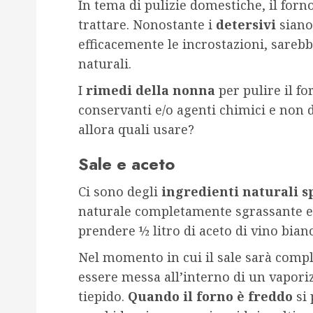
In tema di pulizie domestiche, il forno
trattare. Nonostante i
detersivi
siano
efficacemente le incrostazioni, sarebb
naturali.
I
rimedi della nonna
per pulire il 
conservanti e/o agenti chimici e non 
allora quali usare?
Sale e aceto
Ci sono degli
ingredienti naturali s
naturale completamente sgrassante e 
prendere ½ litro di aceto di vino bia
Nel momento in cui il sale sarà compl
essere messa all’interno di un vapori
tiepido.
Quando il forno è freddo
si 