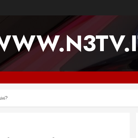
WWW.N3TV.I
ivi?