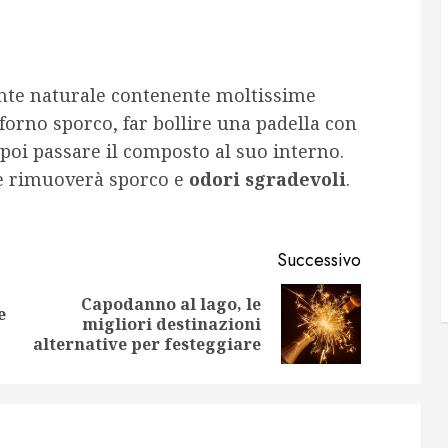
nte naturale contenente moltissime
l forno sporco, far bollire una padella con
poi passare il composto al suo interno.
he rimuoverà sporco e
odori sgradevoli
.
Successivo
Capodanno al lago, le
e
Articolo
Articolo
migliori destinazioni
precedente:
successivo:
alternative per festeggiare