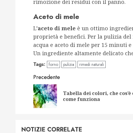
rimozione dei residui con il panno.
Aceto di mele
L’
aceto di mele
è un ottimo ingredie
proprietà e benefici. Per la pulizia de
acqua e aceto di mele per 15 minuti e 
Un ingrediente altamente delicato c
Tags:
forno
pulizia
rimedi naturali
Navigazione
Precedente
articolo
Tabella dei colori, che cos’è 
come funziona
NOTIZIE CORRELATE