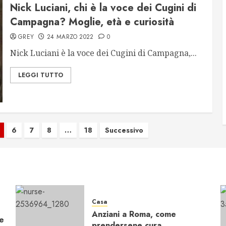
Nick Luciani, chi è la voce dei Cugini di
Campagna? Moglie, età e curiosità
GREY
24 MARZO 2022
0
Nick Luciani è la voce dei Cugini di Campagna,...
LEGGI TUTTO
6
7
8
…
18
Successivo
Casa
Anziani a Roma, come
re
prendersene cura