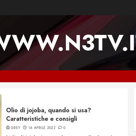
WWW.N3TV.I
Olio di jojoba, quando si usa?
Caratteristiche e consigli
GREY
16 APRILE 2022
0