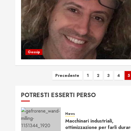
Gossip
Paginazione
Precedente
1
2
3
4
5
degli
POTRESTI ESSERTI PERSO
articoli
News
Macchinari industriali,
ottimizzazione per farli dura