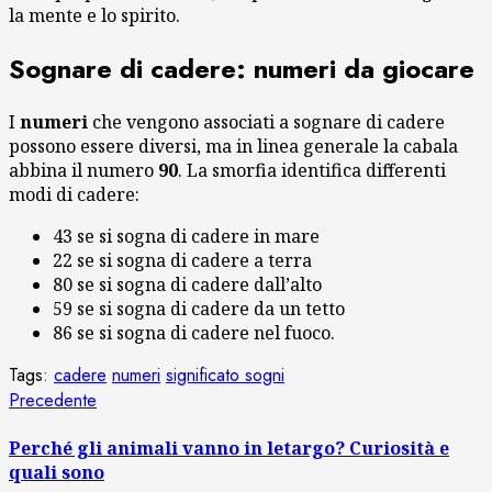
la mente e lo spirito.
Sognare di cadere: numeri da giocare
I
numeri
che vengono associati a sognare di cadere
possono essere diversi, ma in linea generale la cabala
abbina il numero
90
. La smorfia identifica differenti
modi di cadere:
43 se si sogna di cadere in mare
22 se si sogna di cadere a terra
80 se si sogna di cadere dall’alto
59 se si sogna di cadere da un tetto
86 se si sogna di cadere nel fuoco.
Tags:
cadere
numeri
significato sogni
Navigazione
Articolo
Precedente
precedente:
articolo
Perché gli animali vanno in letargo? Curiosità e
quali sono