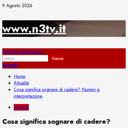
Vai
9 Agosto 2026
al
contenuto
www.n3tv.it
Menu
Pulsante chiaro/scuro
principale
Ricerca
per:
Iscriviti
Home
Attualità
Cosa significa sognare di cadere? Numeri e
interpretazione
Attualità
Cosa significa sognare di cadere?