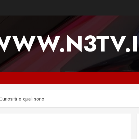
WWW.N3TV.I
Curiosità e quali sono