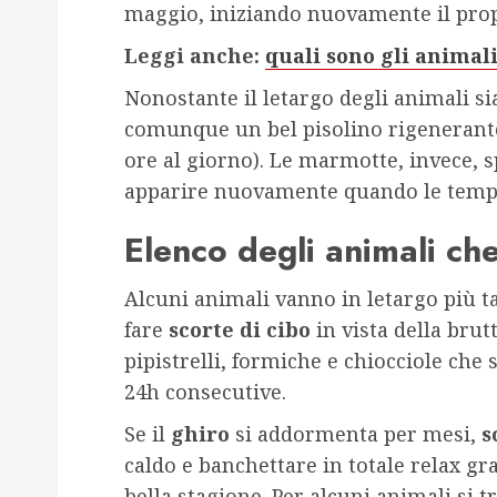
maggio, iniziando nuovamente il propr
Leggi anche:
quali sono gli animali
Nonostante il letargo degli animali si
comunque un bel pisolino rigenerant
ore al giorno). Le marmotte, invece, s
apparire nuovamente quando le tempe
Elenco degli animali ch
Alcuni animali vanno in letargo più ta
fare
scorte di cibo
in vista della brut
pipistrelli, formiche e chiocciole che
24h consecutive.
Se il
ghiro
si addormenta per mesi,
s
caldo e banchettare in totale relax gr
bella stagione. Per alcuni animali si tr