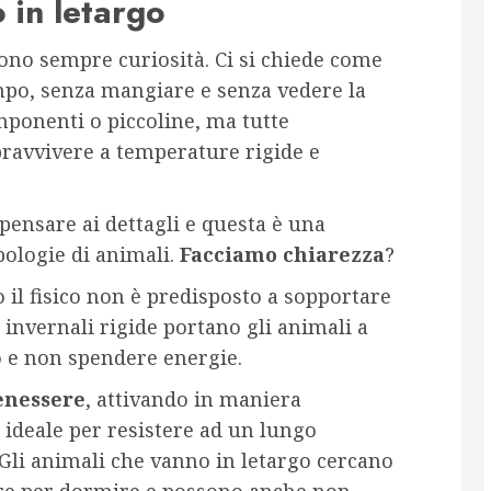
 in letargo
ono sempre curiosità. Ci si chiede come
mpo, senza mangiare e senza vedere la
mponenti o piccoline, ma tutte
pravvivere a temperature rigide e
ensare ai dettagli e questa è una
pologie di animali.
Facciamo chiarezza
?
il fisico non è predisposto a sopportare
invernali rigide portano gli animali a
o e non spendere energie.
enessere
, attivando in maniera
ideale per resistere ad un lungo
Gli animali che vanno in letargo cercano
are per dormire e possono anche non