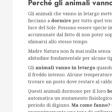
Perché gli animali vanno
Gli animali che vanno in letargo mett
facciano a
dormire
per tutto quel te
luce del Sole. Possono essere specie i
accumunate dal fatto di non poter so
sfamarsi allo stesso tempo.
Madre Natura non fa mai nulla senza p
abitudine fondamentale per alcune ti
Gli
animali vanno in letargo
quando 
il freddo intenso. Alcune temperature 
trovare un posto dove restare al cald
Questi animali dormono per il loro
b
automatica un mutamento fisiologico 
periodo di digiuno.
Ma come fanno?
preventivamente una tana da utilizz