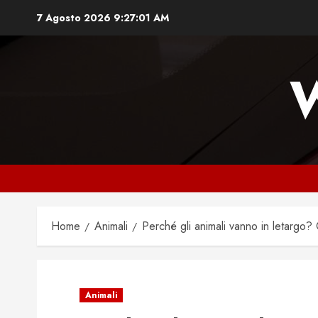
Vai
7 Agosto 2026
9:27:03 AM
al
contenuto
Home
Animali
Perché gli animali vanno in letargo? 
Animali