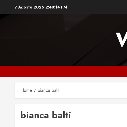
Vai
7 Agosto 2026
2:48:15 PM
al
contenuto
Home
bianca balti
bianca balti