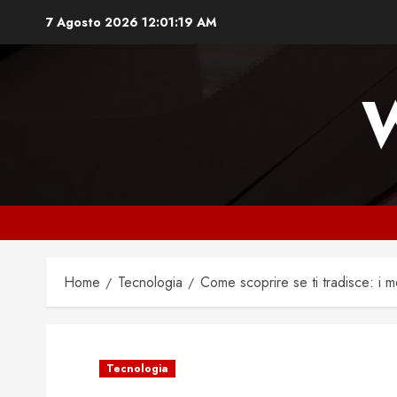
Vai
7 Agosto 2026
12:01:21 AM
al
contenuto
Home
Tecnologia
Come scoprire se ti tradisce: i 
Tecnologia