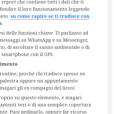
port che contiene tutti i dati che ti
ofondire il loro funzionamento leggendo
pleto
su come capire se ti tradisce con
m
.
si delle funzioni chiave. Ti parliamo ad
 i messaggi su WhatsApp e su Messenger,
ono, di ascoltare il suono ambientale o di
o smartphone con il GPS.
adimento
 routine, perché chi tradisce spesso ne
a palestra oppure un appuntamento
(magari gli ex compagni del liceo).
proprio su questo elemento, e magari
ntamenti veri o di una semplice copertura
nte. Puoi pedinarlo, oppure far ricorso