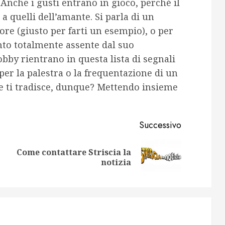
 Anche i gusti entrano in gioco, perché il
a quelli dell’amante. Si parla di un
re (giusto per farti un esempio), o per
to totalmente assente dal suo
obby rientrano in questa lista di segnali
per la palestra o la frequentazione di un
se ti tradisce, dunque? Mettendo insieme
Successivo
Come contattare Striscia la
Articolo
Articolo
notizia
precedente:
successivo: