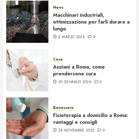
News
Macchinari industriali,
ottimizzazione per farli durare a
lungo
2 MARZO 2026
0
Casa
Anziani a Roma, come
prendersene cura
30 GENNAIO 2026
0
Benessere
Fisioterapia a domicilio a Roma:
vantaggi e consigli
24 NOVEMBRE 2025
0