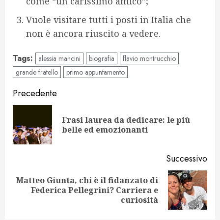
come “un carissimo amico”;
Vuole visitare tutti i posti in Italia che
non è ancora riuscito a vedere.
Tags:
alessia mancini
biografia
flavio montrucchio
grande fratello
primo appuntamento
Navigazione
Precedente
articolo
Frasi laurea da dedicare: le più
Art
belle ed emozionanti
pr
Successivo
Matteo Giunta, chi è il fidanzato di
Articolo
Federica Pellegrini? Carriera e
successivo:
curiosità