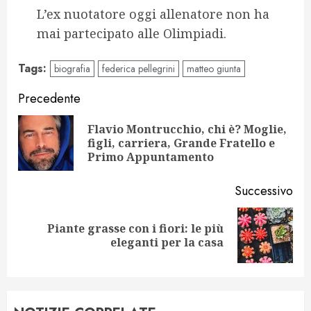
L’ex nuotatore oggi allenatore non ha
mai partecipato alle Olimpiadi.
Tags:
biografia
federica pellegrini
matteo giunta
Navigazione
Precedente
articolo
Flavio Montrucchio, chi è? Moglie,
Art
figli, carriera, Grande Fratello e
pr
Primo Appuntamento
Successivo
Piante grasse con i fiori: le più
Articolo
eleganti per la casa
successivo: