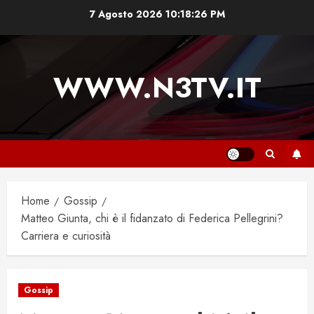
Vai
7 Agosto 2026
10:18:27 PM
al
contenuto
WWW.N3TV.IT
Home
Gossip
Matteo Giunta, chi è il fidanzato di Federica Pellegrini?
Carriera e curiosità
Gossip