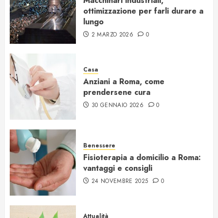
Macchinari industriali,
ottimizzazione per farli durare a
lungo
2 MARZO 2026
0
Casa
Anziani a Roma, come
prendersene cura
30 GENNAIO 2026
0
Benessere
Fisioterapia a domicilio a Roma:
vantaggi e consigli
24 NOVEMBRE 2025
0
Attualità