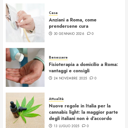
Casa
Anziani a Roma, come
prendersene cura
30 GENNAIO 2026
0
Benessere
Fisioterapia a domicilio a Roma:
vantaggi e consigli
24 NOVEMBRE 2025
0
Attualità
Nuove regole in Italia per la
cannabis light: la maggior parte
degli italiani non è d’accordo
13 LUGLIO 2025
0