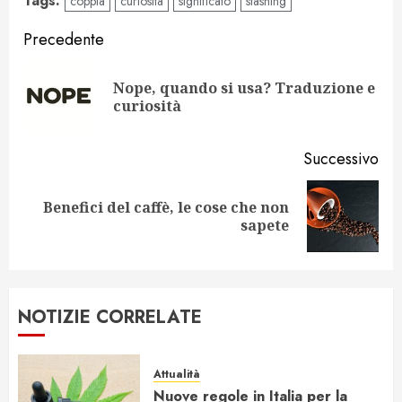
Tags:
coppia
curiosità
significato
stashing
Navigazione
Precedente
articolo
Nope, quando si usa? Traduzione e
Art
curiosità
pr
Successivo
Benefici del caffè, le cose che non
Articolo
sapete
successivo:
NOTIZIE CORRELATE
Attualità
Nuove regole in Italia per la