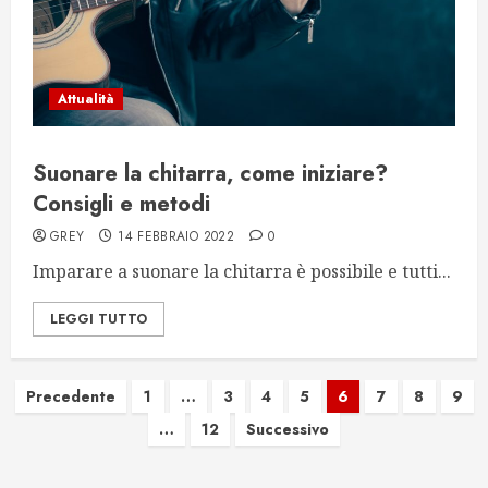
Attualità
Suonare la chitarra, come iniziare?
Consigli e metodi
GREY
14 FEBBRAIO 2022
0
Imparare a suonare la chitarra è possibile e tutti...
LEGGI TUTTO
Paginazione
Precedente
1
…
3
4
5
6
7
8
9
…
12
Successivo
degli
articoli