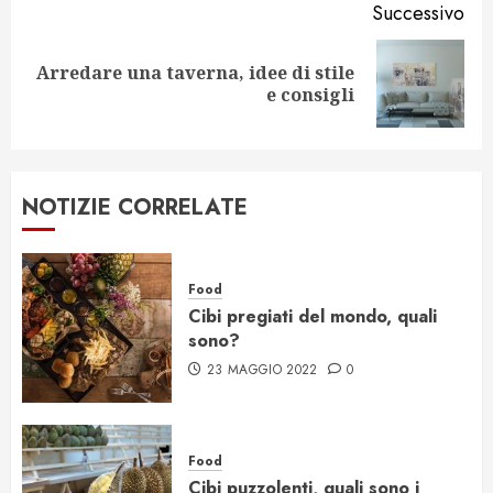
Successivo
Arredare una taverna, idee di stile
Articolo
e consigli
successivo:
NOTIZIE CORRELATE
Food
Cibi pregiati del mondo, quali
sono?
23 MAGGIO 2022
0
Food
Cibi puzzolenti, quali sono i