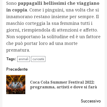
Sono
pappagalli bellissimi che viaggiano
in coppia
. Come i pinguini, una volta che si
innamorano restano insieme per sempre. Il
maschio corteggia la sua femmina tutti i
giorni, riempiendola di attenzioni e affetto.
Non sopportano la solitudine ed è un fattore
che può portar loro ad una morte
prematura.
Tags:
animali
curiosità
Navigazione
Precedente
articolo
Coca Cola Summer Festival 2022:
Art
programma, artisti e dove si farà
pr
Successivo