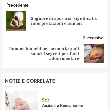
Navigazione
Precedente
articolo
Sognare di sposarsi: significato,
Art
interpretazioni e numeri
pr
Successivo
Rumori bianchi per neonati, quali
Articolo
sono? I segreti per farli
successivo:
addormentare
NOTIZIE CORRELATE
Casa
Anziani a Roma, come